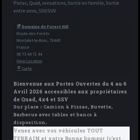
Pistes, Quad, sensations, Sortie en famille, Sortie
entre amis, SSV/SUV
Domaine de Forest Hill
Route des Ferets
Montalet-le-Bois
,
78440
France
06 73 44 71 44
View Location
Carte
Domaine
de
Bienvenue aux Portes Ouvertes du 4 au 6
Forest
Avril 2026 accessibles aux propriétaires
Hill
de Quad, 4x4 et SSV
Sur place : Camion à Pizzas, Buvette,
Barbecue avec tables et bancs à
disposition.
Venez avec vos véhicules TOUT
TERRAIN et votre Bonne humeur (c'est