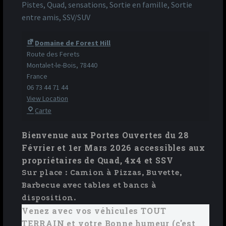
Pistes, Quad, sensations, Sortie en famille, Sortie
entre amis, SSV/SUV
Domaine de Forest Hill
Route des Ferets
Montalet-le-Bois
,
78440
France
06 73 44 71 44
View Location
Carte
Domaine
de
Bienvenue aux Portes Ouvertes du 28
Forest
Février et 1er Mars 2026 accessibles aux
Hill
propriétaires de Quad, 4x4 et SSV
Sur place : Camion à Pizzas, Buvette,
Barbecue avec tables et bancs à
disposition.
Venez avec vos véhicules TOUT
TERRAIN et votre Bonne humeur (c'est