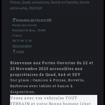
Pistes, Quad, sensations, Sortie en famille, Sortie
entre amis, SSV/SUV
Domaine de Forest Hill
Route des Ferets
Montalet-le-Bois
,
78440
France
06 73 44 71 44
View Location
Carte
Domaine
de
Bienvenue aux Portes Ouvertes du 22 et
Forest
23 Novembre 2025 accessibles aux
Hill
propriétaires de Quad, 4x4 et SSV
Sur place : Camion à Pizzas, Buvette,
Barbecue avec tables et bancs à
disposition.
Venez avec vos véhicules TOUT
TERRAIN et votre Bonne humeur (c'est