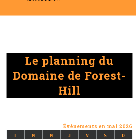
Le planning du
Domaine de Forest-
Hill
Évènements en mai 2026
L
M
M
J
V
S
D