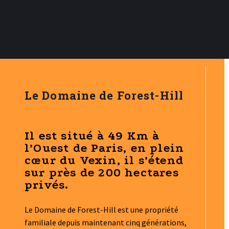
Le Domaine de Forest-Hill
Il est
situé à 49 Km à
l’Ouest de Paris
, en plein
cœur du Vexin, il s’étend
sur près de
200 hectares
privés
.
Le Domaine de Forest-Hill est une propriété
familiale depuis maintenant cinq générations,